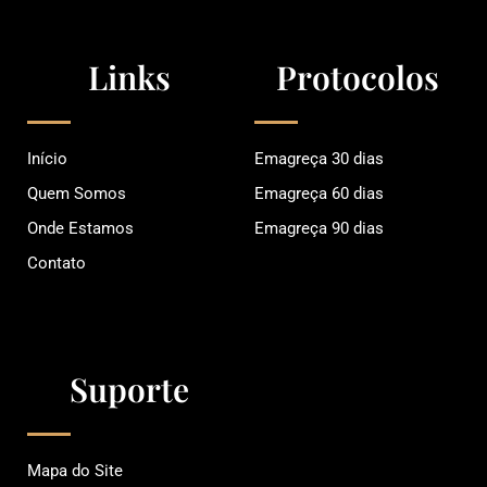
o
r
e
k
a
m
Links
Protocolos
Início
Emagreça 30 dias
Quem Somos
Emagreça 60 dias
Onde Estamos
Emagreça 90 dias
Contato
Suporte
Mapa do Site